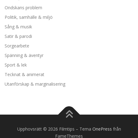
Ondskans problem
Politik, samhälle & miljö
Sång & musik
Satir & parodi
Sorgearbete
Spänning & äventyr
Sport & lek
Tecknat & animerat
Utanförskap & marginalisering
Upphovsrätt © 2026 Filmtips
–
Tema
OnePress
från
FameThemes