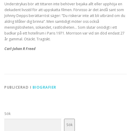
Understrykas bör att tittaren inte behöver bejaka allt eller upphöja en
dekadent livsstil för att uppskatta filmen. Förvisso är det ändå sant som
Johnny Depps berättarröst säger: ”Du riskerar inte att bli utbränd om du
aldrig tillåter dig brinna”. Men samtidigt möter oss också
meningslösheten, sökandet, rastlösheten… Som slutar onödigt i ett
badkar på ett hotellrum i Paris 1971. Morrison var vid sin död endast 27
år gammal. Otäckt. Tragiskt.
Carl-Johan R Freed
PUBLICERAD I
BIOGRAFIER
Sök
Sök