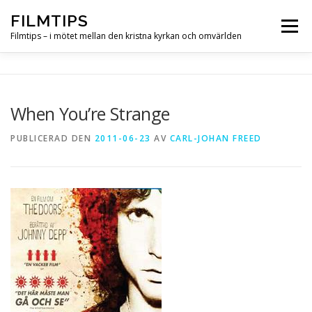
Hoppa
FILMTIPS
till
Meny
innehåll
Filmtips – i mötet mellan den kristna kyrkan och omvärlden
OM FILMTIPS
When You’re Strange
PUBLICERAD DEN
2011-06-23
AV
CARL-JOHAN FREED