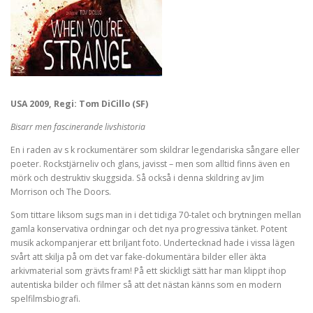
USA 2009, Regi: Tom DiCillo (SF)
Bisarr men fascinerande livshistoria
En i raden av s k rockumentärer som skildrar legendariska sångare eller
poeter. Rockstjärneliv och glans, javisst – men som alltid finns även en
mörk och destruktiv skuggsida. Så också i denna skildring av Jim
Morrison och The Doors.
Som tittare liksom sugs man in i det tidiga 70-talet och brytningen mellan
gamla konservativa ordningar och det nya progressiva tänket. Potent
musik ackompanjerar ett briljant foto. Undertecknad hade i vissa lägen
svårt att skilja på om det var fake-dokumentära bilder eller äkta
arkivmaterial som grävts fram! På ett skickligt sätt har man klippt ihop
autentiska bilder och filmer så att det nästan känns som en modern
spelfilmsbiografi.