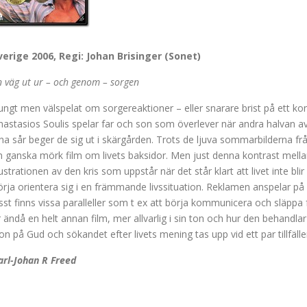
verige 2006, Regi: Johan Brisinger (Sonet)
n väg ut ur – och genom – sorgen
ungt men välspelat om sorgereaktioner – eller snarare brist på ett ko
nastasios Soulis spelar far och son som överlever när andra halvan av
ina sår beger de sig ut i skärgården. Trots de ljuva sommarbilderna frå
n ganska mörk film om livets baksidor. Men just denna kontrast mellan 
llustrationen av den kris som uppstår när det står klart att livet inte b
örja orientera sig i en främmande livssituation. Reklamen anspelar på
isst finns vissa paralleller som t ex att börja kommunicera och släppa
r ändå en helt annan film, mer allvarlig i sin ton och hur den behandlar
ron på Gud och sökandet efter livets mening tas upp vid ett par tillfälle
arl-Johan R Freed