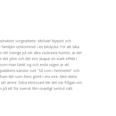
nstruktivt sorgearbete. Michael Nyqvist och
 familjen omkommer i en bilolycka. För att läka
n ett Sverige på sitt allra vackraste humör, är det
det yttre och det inre skapar en stark effekt i
lir som man tänkt sig och enda vägen är att
 publikens känslor runt ”Så som i himmelen” och
 fram det som finns gömt i ens inre. Men detta
 sitt ämne. Extra intressant blir det när frågan om
n på ett för svensk film ovanligt seriöst sätt.