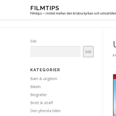
Hoppa
FILMTIPS
till
Filmtips – i mötet mellan den kristna kyrkan och omvärlde
innehåll
Sök
Sök
P
KATEGORIER
Barn & ungdom
Bibeln
Biografier
Brott & straff
Den yttersta tiden