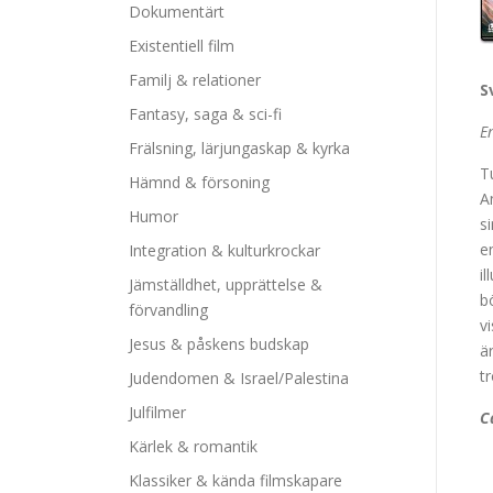
Dokumentärt
Existentiell film
Familj & relationer
S
Fantasy, saga & sci-fi
E
Frälsning, lärjungaskap & kyrka
T
Hämnd & försoning
A
Humor
s
e
Integration & kulturkrockar
i
Jämställdhet, upprättelse &
b
förvandling
v
Jesus & påskens budskap
ä
t
Judendomen & Israel/Palestina
Julfilmer
C
Kärlek & romantik
Klassiker & kända filmskapare