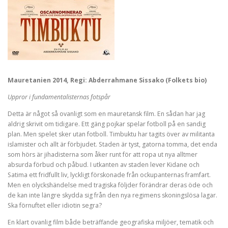
Mauretanien 2014, Regi: Abderrahmane Sissako (Folkets bio)
Uppror i fundamentalisternas fotspår
Detta är något så ovanligt som en mauretansk film. En sådan har jag
aldrig skrivit om tidigare. Ett gäng pojkar spelar fotboll på en sandig
plan. Men spelet sker utan fotboll. Timbuktu har tagits över av militanta
islamister och allt är förbjudet. Staden är tyst, gatorna tomma, det enda
som hörs är jihadisterna som åker runt för att ropa ut nya alltmer
absurda förbud och påbud. I utkanten av staden lever Kidane och
Satima ett fridfullt liv, lyckligt förskonade från ockupanternas framfart.
Men en olyckshändelse med tragiska följder förändrar deras öde och
de kan inte längre skydda sig från den nya regimens skoningslösa lagar.
Ska förnuftet eller idiotin segra?
En klart ovanlig film både beträffande geografiska miljöer, tematik och