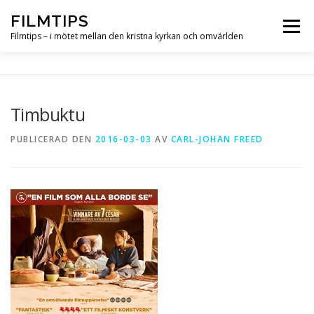
Hoppa
FILMTIPS
till
Meny
innehåll
Filmtips – i mötet mellan den kristna kyrkan och omvärlden
OM FILMTIPS
Timbuktu
PUBLICERAD DEN
2016-03-03
AV
CARL-JOHAN FREED