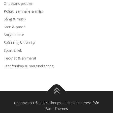
Ondskans problem
Politik, samhälle & miljö
Sång & musik
Satir & parodi
Sorgearbete
Spänning & äventyr
Sport & lek
Tecknat & animerat
Utanförskap & marginalisering
Upphovsrätt © 2026 Filmtips
–
Tema
OnePress
från
FameThemes