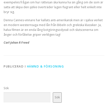
exempelvis frågan om hur rättvisan ska kunna ha sin gång om de som är
satta att skipa den
själva
överträder lagen flagrant eller helt enkelt inte
bryr sig.
Denna Cannes-vinnare har kallats anti-amerikansk men är i själva verket
en modern westernsaga med lån från Bibeln och grekiska klassiker. Ja,
halva filmen är en enda lång botgöringsodyssé och slutscenerna om
ånger och förlåtelse griper verkligen tag!
Carl-Johan R Freed
PUBLICERAD I
HÄMND & FÖRSONING
Sök
Sök