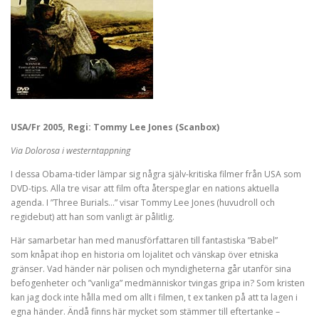
USA/Fr 2005, Regi: Tommy Lee Jones (Scanbox)
Via Dolorosa i westerntappning
I dessa Obama-tider lämpar sig några själv-kritiska filmer från USA som
DVD-tips. Alla tre visar att film ofta återspeglar en nations aktuella
agenda. I ”Three Burials…” visar Tommy Lee Jones (huvudroll och
regidebut) att han som vanligt är pålitlig.
Här samarbetar han med manusförfattaren till fantastiska ”Babel”
som knåpat ihop en historia om lojalitet och vänskap över etniska
gränser. Vad händer när polisen och myndigheterna går utanför sina
befogenheter och ”vanliga” medmänniskor tvingas gripa in? Som kristen
kan jag dock inte hålla med om allt i filmen, t ex tanken på att ta lagen i
egna händer. Ändå finns här mycket som stämmer till eftertanke –