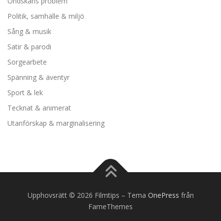
Ondskans problem
Politik, samhälle & miljö
Sång & musik
Satir & parodi
Sorgearbete
Spänning & äventyr
Sport & lek
Tecknat & animerat
Utanförskap & marginalisering
Upphovsrätt © 2026 Filmtips
–
Tema
OnePress
från
FameThemes