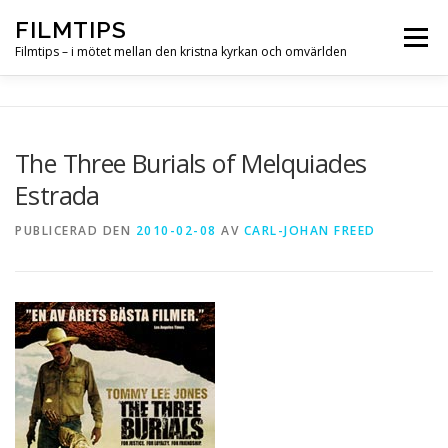
Hoppa
FILMTIPS
till
Meny
innehåll
Filmtips – i mötet mellan den kristna kyrkan och omvärlden
OM FILMTIPS
The Three Burials of Melquiades
Estrada
PUBLICERAD DEN
2010-02-08
AV
CARL-JOHAN FREED