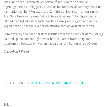
Miss Shepherd. Filmen ställer också frågan: Vad för person är
egentligen en s k uteliggare? Vad finns bakom trashankarnas yttre? Hur
hamnade man här? För att citera Carl-Erik Sahlberg som under sin tid i
S:ta Clara benämnde dem ”våra tilltufsade vänner”. Somliga kommer
faktiskt från hyfsat välbärgade medelklassmiljöer. Något har hänt på
vägen och varje människa bär en historia som är värd att berättas.
Som extra krydda finns här flera Kristus-referenser och vår dam visar sig
ha en djup tro som inte går av för hackor. Det är både roligt och
tragikomiskt berättat om vartannat. Valet är ditt hur du vill se på det!
Carl-Johan R Freed
PUBLICERAD I
UTANFÖRSKAP & MARGINALISERING
Sök