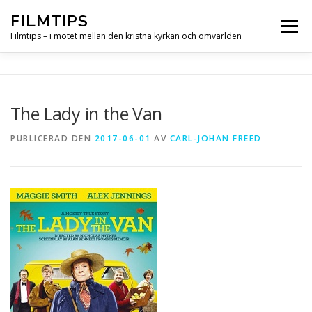
Hoppa
FILMTIPS
till
Meny
innehåll
Filmtips – i mötet mellan den kristna kyrkan och omvärlden
OM FILMTIPS
The Lady in the Van
PUBLICERAD DEN
2017-06-01
AV
CARL-JOHAN FREED