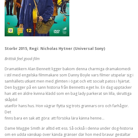
Storbr 2015, Regi: Nicholas Hytner (Universal Sony)
Brittisk feel good-film
Dramatikern Alan Bennett ligger bakom denna charmiga dramakomedi
i stil med engelska filmmakare som Danny Boyle vars filmer utspelar sig i
samhällets utkant men med glimten i ögat och ett socialt patos i hjärtat.
Den bygger på en sann historia från Bennetts eget liv. En dag upptäcker
han att en äldre kvinna klädd som en bag lady parkerat sin lilla, skruttiga
skåpbil
utanför hans hus. Hon vägrar flytta sig trots grannars oro och farhågor.
Det
finns bara en sak att göra: att försöka lära känna henne…
Dame Maggie Smith är alltid ett ess. Så också i denna under dog-historia
om en udda vänskap över kända gränser där hon med bravur gestaltar