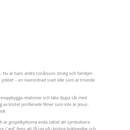
. Nu är hans andre tonårsson strulig och familjen
på jobbet – en överordnad svart kille som är troende
teruppbygga relationer och läka djupa sår med
 av kristet profilerade filmer som inte är Jesus-
sik.
Och är gospelkyrkorna enda sättet att symbolisera
ce Card” finns att få tag på i kristna bokhandlar och