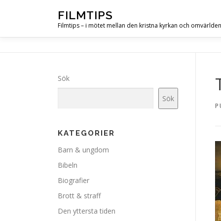
Hoppa
FILMTIPS
till
Filmtips – i mötet mellan den kristna kyrkan och omvärlde
innehåll
Sök
Sök
P
KATEGORIER
Barn & ungdom
Bibeln
Biografier
Brott & straff
Den yttersta tiden