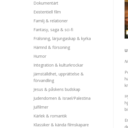
Dokumentärt
Existentiell film
Familj & relationer
Fantasy, saga & sci-fi
Frälsning, lärjungaskap & kyrka
Hämnd & försoning
U
Humor
N
Integration & kulturkrockar
P
Jämställdhet, upprättelse &
h
förvandling
k
Jesus & påskens budskap
H
Judendomen & Israel/Palestina
h
Julfilmer
b
Kärlek & romantik
E
Klassiker & kända filmskapare
d