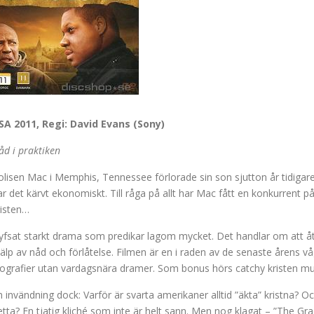
SA 2011, Regi: David Evans (Sony)
åd i praktiken
olisen Mac i Memphis, Tennessee förlorade sin son sjutton år tidigare
ar det kärvt ekonomiskt. Till råga på allt har Mac fått en konkurrent 
risten…
yfsat starkt drama som predikar lagom mycket. Det handlar om att å
jälp av nåd och förlåtelse. Filmen är en i raden av de senaste årens våg
iografier utan vardagsnära dramer. Som bonus hörs catchy kristen mu
n invändning dock: Varför är svarta amerikaner alltid ”äkta” kristna? 
etta? En tjatig kliché som inte är helt sann. Men nog klagat – ”The Gra