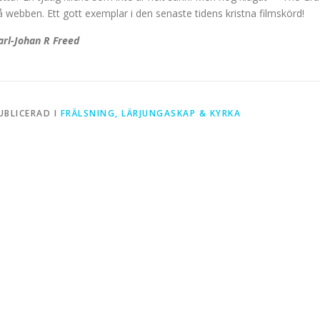
å webben. Ett gott exemplar i den senaste tidens kristna filmskörd!
arl-Johan R Freed
UBLICERAD I
FRÄLSNING, LÄRJUNGASKAP & KYRKA