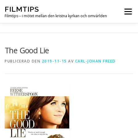
Hoppa
FILMTIPS
till
Meny
innehåll
Filmtips – i mötet mellan den kristna kyrkan och omvärlden
OM FILMTIPS
The Good Lie
PUBLICERAD DEN
2019-11-15
AV
CARL-JOHAN FREED