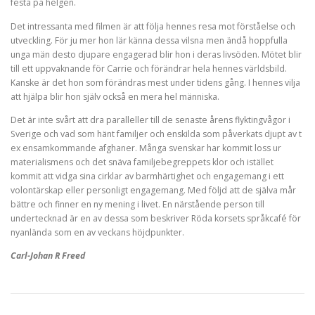
festa på helgen.
Det intressanta med filmen är att följa hennes resa mot förståelse och
utveckling. För ju mer hon lär känna dessa vilsna men ändå hoppfulla
unga män desto djupare engagerad blir hon i deras livsöden. Mötet blir
till ett uppvaknande för Carrie och förändrar hela hennes världsbild.
Kanske är det hon som förändras mest under tidens gång. I hennes vilja
att hjälpa blir hon själv också en mera hel människa.
Det är inte svårt att dra paralleller till de senaste årens flyktingvågor i
Sverige och vad som hänt familjer och enskilda som påverkats djupt av t
ex ensamkommande afghaner. Många svenskar har kommit loss ur
materialismens och det snäva familjebegreppets klor och istället
kommit att vidga sina cirklar av barmhärtighet och engagemang i ett
volontärskap eller personligt engagemang. Med följd att de själva mår
bättre och finner en ny mening i livet. En närstående person till
undertecknad är en av dessa som beskriver Röda korsets språkcafé för
nyanlända som en av veckans höjdpunkter.
Carl-Johan R Freed