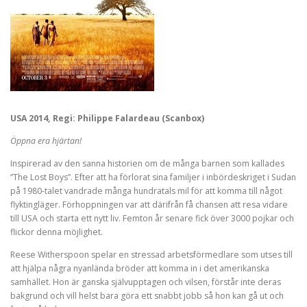
USA 2014, Regi: Philippe Falardeau (Scanbox)
Öppna era hjärtan!
Inspirerad av den sanna historien om de många barnen som kallades
”The Lost Boys”. Efter att ha förlorat sina familjer i inbördeskriget i Sudan
på 1980-talet vandrade många hundratals mil för att komma till något
flyktingläger. Förhoppningen var att därifrån få chansen att resa vidare
till USA och starta ett nytt liv. Femton år senare fick över 3000 pojkar och
flickor denna möjlighet.
Reese Witherspoon spelar en stressad arbetsförmedlare som utses till
att hjälpa några nyanlända bröder att komma in i det amerikanska
samhället. Hon är ganska självupptagen och vilsen, förstår inte deras
bakgrund och vill helst bara göra ett snabbt jobb så hon kan gå ut och