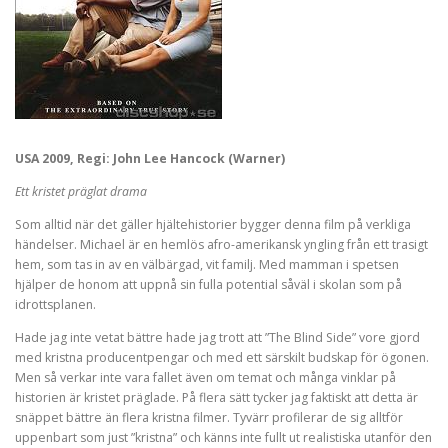
USA 2009, Regi: John Lee Hancock (Warner)
Ett kristet präglat drama
Som alltid när det gäller hjältehistorier bygger denna film på verkliga
händelser. Michael är en hemlös afro-amerikansk yngling från ett trasigt
hem, som tas in av en välbärgad, vit familj. Med mamman i spetsen
hjälper de honom att uppnå sin fulla potential såväl i skolan som på
idrottsplanen.
Hade jag inte vetat bättre hade jag trott att ”The Blind Side” vore gjord
med kristna producentpengar och med ett särskilt budskap för ögonen.
Men så verkar inte vara fallet även om temat och många vinklar på
historien är kristet präglade. På flera sätt tycker jag faktiskt att detta är
snäppet bättre än flera kristna filmer. Tyvärr profilerar de sig alltför
uppenbart som just ”kristna” och känns inte fullt ut realistiska utanför den