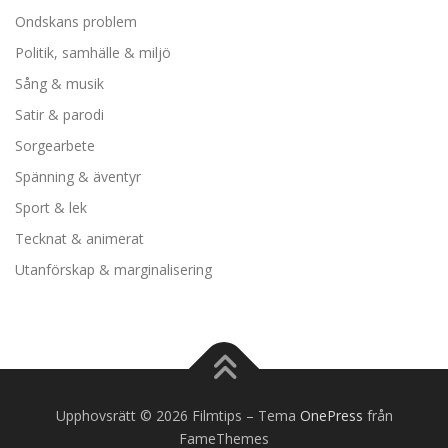
Ondskans problem
Politik, samhälle & miljö
Sång & musik
Satir & parodi
Sorgearbete
Spänning & äventyr
Sport & lek
Tecknat & animerat
Utanförskap & marginalisering
Upphovsrätt © 2026 Filmtips
–
Tema
OnePress
från
FameThemes