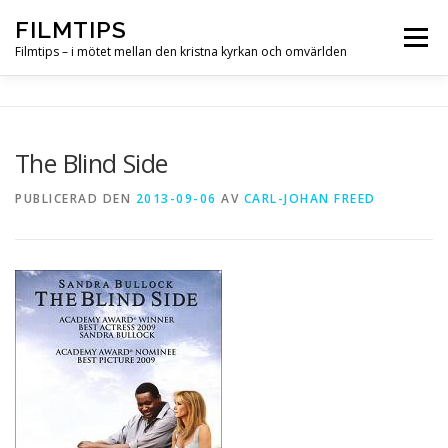
Hoppa
FILMTIPS
till
Meny
innehåll
Filmtips – i mötet mellan den kristna kyrkan och omvärlden
OM FILMTIPS
The Blind Side
PUBLICERAD DEN
2013-09-06
AV
CARL-JOHAN FREED