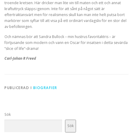
troende kretsen. Här dricker man lite vin till maten och ett och annat
kraftuttryck släpps igenom. Inte för att sånt på något sätt är
eftertraktansvärt men för realismens skull kan man inte helt putsa bort
markörer som syftar till att visa på ett ordinärt vardagsliv för en stor del
av befolkningen.
Och nämnas bör att Sandra Bullock – min hustrus favoritaktris – är
förtjusande som modern och vann en Oscar för insatsen i detta sevärda
”slice of life”-drama!
Carl-Johan R Freed
PUBLICERAD I
BIOGRAFIER
Sök
Sök