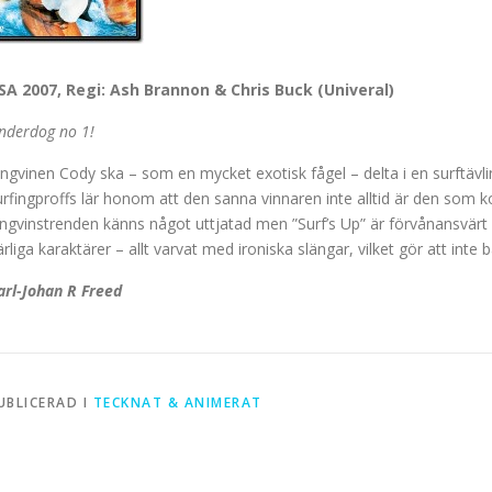
SA 2007, Regi: Ash Brannon & Chris Buck (Univeral)
nderdog no 1!
ingvinen Cody ska – som en mycket exotisk fågel – delta i en surftävl
urfingproffs lär honom att den sanna vinnaren inte alltid är den som 
ingvinstrenden känns något uttjatad men ”Surf’s Up” är förvånansvärt f
ärliga karaktärer – allt varvat med ironiska slängar, vilket gör att int
arl-Johan R Freed
UBLICERAD I
TECKNAT & ANIMERAT