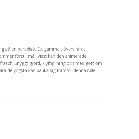
ing på en paradisö. Ett gammalt övervintrat
kommer först i mål. Visst kan den animerade
räsch. Snyggt gjord, klyftig intrig och med gott om
e bara de yngsta kan bänka sig framför denna rulle!