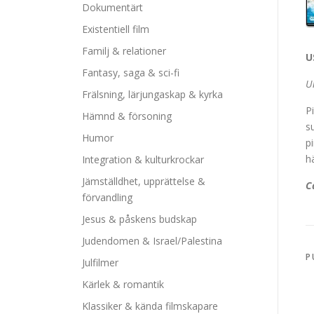
Dokumentärt
Existentiell film
Familj & relationer
U
Fantasy, saga & sci-fi
U
Frälsning, lärjungaskap & kyrka
P
Hämnd & försoning
s
Humor
p
h
Integration & kulturkrockar
Jämställdhet, upprättelse &
C
förvandling
Jesus & påskens budskap
Judendomen & Israel/Palestina
P
Julfilmer
Kärlek & romantik
Klassiker & kända filmskapare