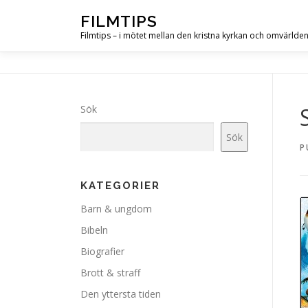
Hoppa
FILMTIPS
till
Filmtips – i mötet mellan den kristna kyrkan och omvärlde
innehåll
Sök
Sök
P
KATEGORIER
Barn & ungdom
Bibeln
Biografier
Brott & straff
Den yttersta tiden