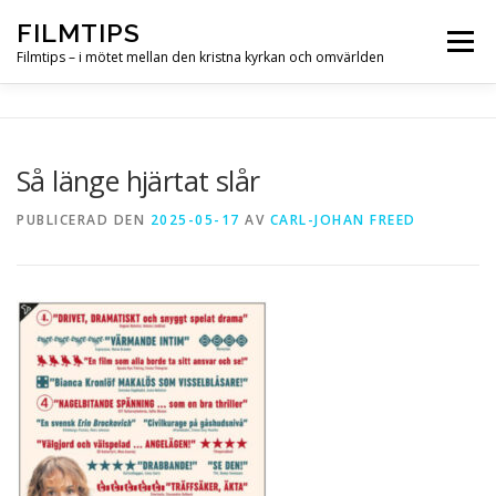
Hoppa
FILMTIPS
till
Meny
innehåll
Filmtips – i mötet mellan den kristna kyrkan och omvärlden
OM FILMTIPS
Så länge hjärtat slår
PUBLICERAD DEN
2025-05-17
AV
CARL-JOHAN FREED