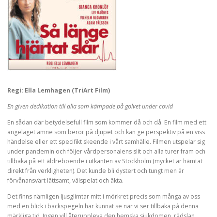
Regi: Ella Lemhagen (TriArt Film)
En given dedikation till alla som kämpade på golvet under covid
En sådan där betydelsefull film som kommer då och då. En film med ett
angeläget ämne som berör på djupet och kan ge perspektiv på en viss
händelse eller ett specifikt skeende i vårt samhälle. Filmen utspelar sig
under pandemin och följer vårdpersonalens slit och alla turer fram och
tillbaka på ett äldreboende i utkanten av Stockholm (mycket är hämtat
direkt från verkligheten). Det kunde bli dystert och tungt men är
förvånansvärt lättsamt, välspelat och äkta.
Det finns nämligen ljusglimtar mitt i mörkret precis som många av oss
med en blick i backspegeln har kunnat se när vi ser tillbaka på denna
märkliga tid. Ingen vill återuppleva den hemska sjukdomen, rädslan,