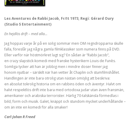
Les Aventures de Rabbi Jacob, Fr/It 1973, Regi: Gérard Oury
(Studio S Entertainment)
En hejdlös drift – med alla…
Jag hoppas varje år på en solig sommar men OM regndropparna skulle
falla, föreslår jag några gamla filmklassiker som numera finns på DVD.
Eller varför när höstmörkret lagt sig? En sådan är ”Rabbi Jacob”,
en crazy slapstick-komedi med franske hysterikern Louis de Funès.
Somliga tycker att han är jobbig men i mindre doser finner jag
honom njutbar – särskilt när han vetter åt Chaplin och stumfilmshållet.
Handlingen är inte bara otrolig utan nästan omöjlig att beskriva:
en absolut tokrolig historia om en rabbins öden och äventyr. Halvt om
halvt respektlös drift inte bara med ortodoxa judar utan även fransmän,
amerikaner och arabiska terrorister. Härlig 70-talskänsla förmedlas i
bild, form och musik. Galet, knäppt och stundom mycket underhållande –
om än inte en komedi för alla smaker!
Carl-Johan R Freed