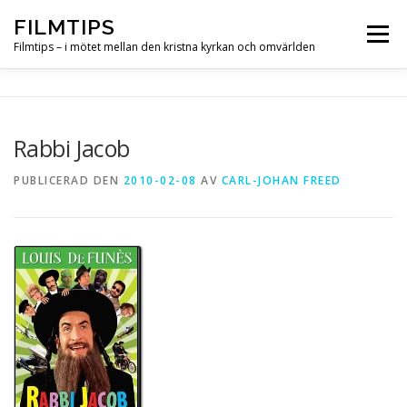
Hoppa
FILMTIPS
till
Meny
innehåll
Filmtips – i mötet mellan den kristna kyrkan och omvärlden
OM FILMTIPS
Rabbi Jacob
PUBLICERAD DEN
2010-02-08
AV
CARL-JOHAN FREED