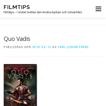
Hoppa
FILMTIPS
till
Meny
innehåll
Filmtips – i mötet mellan den kristna kyrkan och omvärlden
OM FILMTIPS
Quo Vadis
PUBLICERAD DEN
2010-02-12
AV
CARL-JOHAN FREED