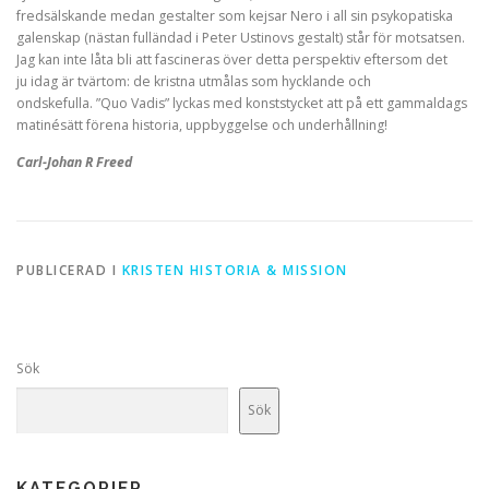
fredsälskande medan gestalter som kejsar Nero i all sin psykopatiska
galenskap (nästan fulländad i Peter Ustinovs gestalt) står för motsatsen.
Jag kan inte låta bli att fascineras över detta perspektiv eftersom det
ju idag är tvärtom: de kristna utmålas som hycklande och
ondskefulla. ”Quo Vadis” lyckas med konststycket att på ett gammaldags
matinésätt förena historia, uppbyggelse och underhållning!
Carl-Johan R Freed
PUBLICERAD I
KRISTEN HISTORIA & MISSION
Sök
Sök
KATEGORIER