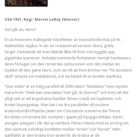
USA 1951, Regi: Mervin LeRoy (Warner)
Vart går du, Herre?
En av historiens mäktigaste bibelfilmer av mastodontformat på fin
dubbeldisc-utgåva. Vi ser en restaurerad version i klara, grälla
färger. Fantastiskt att man faktiskt åkte till Rom och byggde upp
gigantiska scenerier. Nobelprisvinnande författaren Henryk Sienkiewicz
skrev förlagan om den romerske centurionen som slits mellan sin
lojalitet till den galne Nero, som ser till att Rom brinner ner ”för konstens
skull” (snacka om installation!), och sin kärlek till en kristen slavflicka.
”Quo Vadis” är en tidig parallell till 2000-talets ”Gladitator” men mycket
mera from. Titeln kan översättas ”Vart går du (herre)?” och trots att det
ytligt sett är ett krigsdrama handlar filmen också om lojaliteter och
kristet lärjungaskap. Man kan t ex dra paralleller till modern
kristendomsförföljelse (även om Colosseum-scenerna där Petrus
korsfästs och kristna blir martyrer i gapet på hungiga vilddjur, känns
aningen avlägset i vår del av världen). Filmen inleds med en prolog om
den närmast odödliga konflikten mellan ”örnen” och ”korset”. Men
självfallet är den kristna tron segerrik; de kristna är de