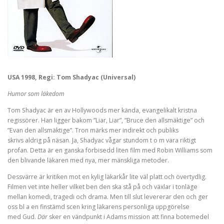
USA 1998, Regi: Tom Shadyac (Universal)
Humor som läkedom
Tom Shadyac är en av Hollywoods mer kända, evangelikalt kristna
regissörer. Han ligger bakom ”Liar, Liar”, ”Bruce den allsmäktige” och
”Evan den allsmäktige”. Tron märks mer indirekt och publiks
skrivs aldrig på näsan. Ja, Shadyac vågar stundom t o m vara riktigt
profan. Detta är en ganska förbisedd liten film med Robin Williams som
den blivande läkaren med nya, mer mänskliga metoder.
Dessvärre är kritiken mot en kylig läkarkår lite väl platt och övertydlig.
Filmen vet inte heller vilket ben den ska stå på och växlar i tonläge
mellan komedi, tragedi och drama. Men till slut levererar den och ger
oss bl a en finstämd scen kring läkarens personliga uppgörelse
med Gud.
Där
sker en vändpunkt i Adams mission att finna botemedel