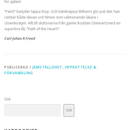
för själen!
”Patch” betyder lappa ihop. Och halvknäppa Williams gör just det: han
räddar både skivan och filmen som välmenande läkare i
clownkostym. Allt till sluttonerna från gamle Roddan (Stewart) med en
superbra låt, ”Faith of the Heart”!
Carl-Johan R Freed
PUBLICERAD I
JÄMSTÄLLDHET, UPPRÄTTELSE &
FÖRVANDLING
Sök
Sök