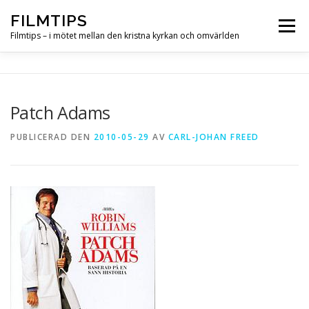
Hoppa
FILMTIPS
till
Meny
innehåll
Filmtips – i mötet mellan den kristna kyrkan och omvärlden
OM FILMTIPS
Patch Adams
PUBLICERAD DEN
2010-05-29
AV
CARL-JOHAN FREED