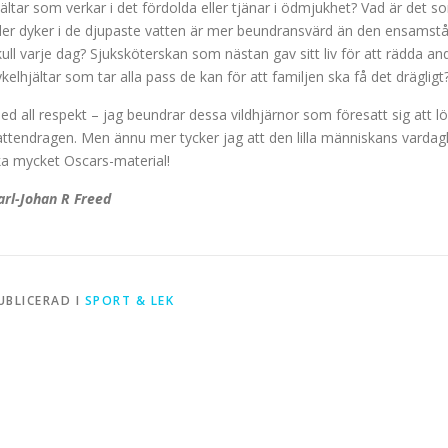
jältar som verkar i det fördolda eller tjänar i ödmjukhet? Vad är det
ller dyker i de djupaste vatten är mer beundransvärd än den ensams
kull varje dag? Sjuksköterskan som nästan gav sitt liv för att rädda
ykelhjältar som tar alla pass de kan för att familjen ska få det drägligt
ed all respekt – jag beundrar dessa vildhjärnor som föresatt sig att löp
attendragen. Men ännu mer tycker jag att den lilla människans vardagl
ika mycket Oscars-material!
arl-Johan R Freed
UBLICERAD I
SPORT & LEK