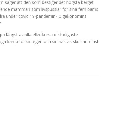
 som säger att den som bestiger det högsta berget
tående mamman som livspusslar för sina fem barns
 andra under covid 19-pandemin? Gigekonomins
?
a längst av alla eller korsa de farligaste
iga kamp för sin egen och sin nästas skull är minst