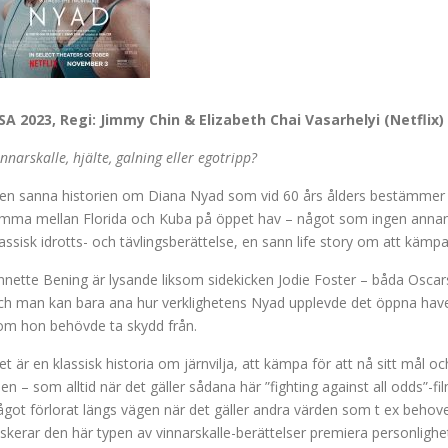
SA 2023, Regi: Jimmy Chin & Elizabeth Chai Vasarhelyi (Netflix)
nnarskalle, hjälte, galning eller egotripp?
en sanna historien om Diana Nyad som vid 60 års ålders bestämmer sig f
imma mellan Florida och Kuba på öppet hav – något som ingen annan gj
lassisk idrotts- och tävlingsberättelse, en sann life story om att kämp
nnette Bening är lysande liksom sidekicken Jodie Foster – båda Oscar
ch man kan bara ana hur verklighetens Nyad upplevde det öppna hav
om hon behövde ta skydd från.
et är en klassisk historia om järnvilja, att kämpa för att nå sitt mål och
en – som alltid när det gäller sådana här ”fighting against all odds”-fi
ågot förlorat längs vägen när det gäller andra värden som t ex behove
iskerar den här typen av vinnarskalle-berättelser premiera personligh