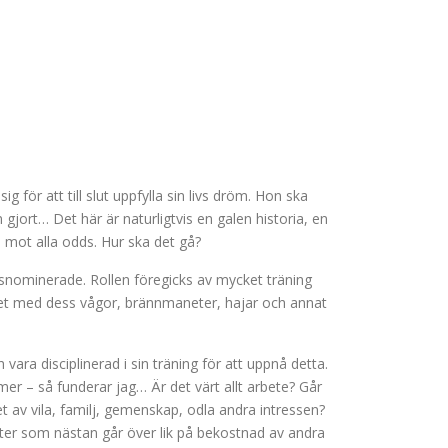
ör att till slut uppfylla sin livs dröm. Hon ska
ort… Det här är naturligtvis en galen historia, en
a mot alla odds. Hur ska det gå?
snominerade. Rollen föregicks av mycket träning
et med dess vågor, brännmaneter, hajar och annat
 vara disciplinerad i sin träning för att uppnå detta.
lmer – så funderar jag… Är det värt allt arbete? Går
t av vila, familj, gemenskap, odla andra intressen?
eter som nästan går över lik på bekostnad av andra