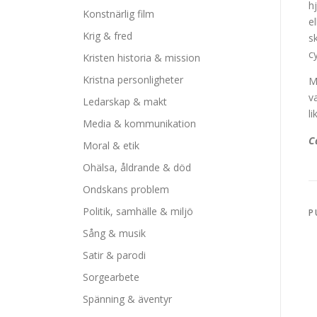
h
Konstnärlig film
e
Krig & fred
s
c
Kristen historia & mission
Kristna personligheter
M
v
Ledarskap & makt
l
Media & kommunikation
C
Moral & etik
Ohälsa, åldrande & död
Ondskans problem
Politik, samhälle & miljö
P
Sång & musik
Satir & parodi
Sorgearbete
Spänning & äventyr