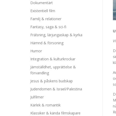
Dokumentärt
Existentiell film
Familj & relationer
Fantasy, saga & sci-fi
U
Frälsning, lärjungaskap & kyrka
Vi
Hämnd & försoning
D
Humor
s
Integration & kulturkrockar
k
Jämställdhet, upprättelse &
A
förvandling
o
Jesus & påskens budskap
s
Judendomen & Israel/Palestina
D
Julfilmer
M
Kärlek & romantik
n
R
Klassiker & kända filmskapare