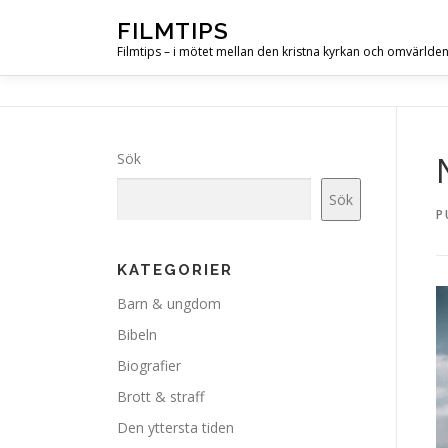
Hoppa
FILMTIPS
till
Filmtips – i mötet mellan den kristna kyrkan och omvärlde
innehåll
Sök
Sök
P
KATEGORIER
Barn & ungdom
Bibeln
Biografier
Brott & straff
Den yttersta tiden