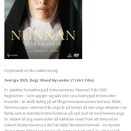
Fortfarande en lika radikal livsväg
Sverige 2025, Regi: Maud Nycander (TriArt Film)
En självklar fortsättning på dokumentären ”Nunnan” från 2007.
Regissören – som uppger sig själv inte vara övertygad kristen eller
troende – är ändå duktig på att fånga huvudpersonens livsresa. Både
filmerna löper samman från unga år på landet då den unga adepten i sin
familj som är katolskt kristna funderar på vad Gud vill med hennes unga
liv. Vidare till ung vuxen-tiden då kallelsen växer fram att finna ett liv
bakom klostermurarna (i det här fallet dessutom Karmel – en mycket
sträng gren). Filmen tar vid när vår nunna levt ett antal år i sitt nya kall: