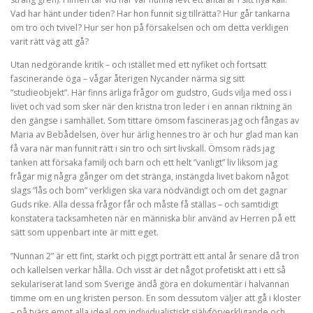
Vad har hänt under tiden? Har hon funnit sig tillrätta? Hur går tankarna
om tro och tvivel? Hur ser hon på försakelsen och om detta verkligen
varit rätt väg att gå?
Utan nedgörande kritik – och istället med ett nyfiket och fortsatt
fascinerande öga – vågar återigen Nycander närma sig sitt
”studieobjekt”. Här finns ärliga frågor om gudstro, Guds vilja med oss i
livet och vad som sker när den kristna tron leder i en annan riktning än
den gängse i samhället. Som tittare ömsom fascineras jag och fångas av
Maria av Bebådelsen, över hur ärlig hennes tro är och hur glad man kan
få vara när man funnit rätt i sin tro och sirt livskall. Ömsom räds jag
tanken att försaka familj och barn och ett helt ”vanligt” liv liksom jag
frågar mig några gånger om det stränga, instängda livet bakom något
slags ”lås och bom” verkligen ska vara nödvändigt och om det gagnar
Guds rike. Alla dessa frågor får och måste få ställas – och samtidigt
konstatera tacksamheten när en människa blir använd av Herren på ett
sätt som uppenbart inte är mitt eget.
”Nunnan 2” är ett fint, starkt och piggt porträtt ett antal år senare då tron
och kallelsen verkar hålla. Och visst är det något profetiskt att i ett så
sekulariserat land som Sverige ändå göra en dokumentär i halvannan
timme om en ung kristen person. En som dessutom väljer att gå i kloster
– på tvärs emot alla ideal om individualistiskt självförverkligande och