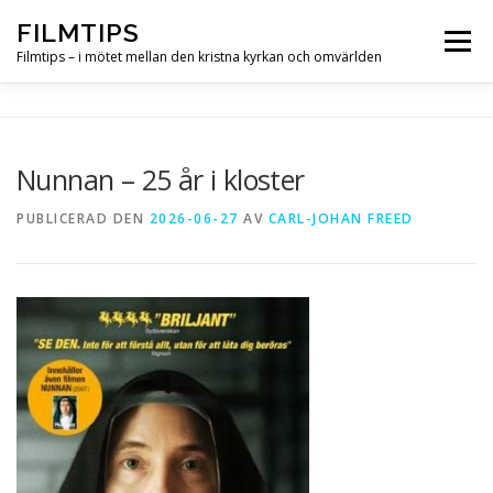
Hoppa
FILMTIPS
till
Meny
innehåll
Filmtips – i mötet mellan den kristna kyrkan och omvärlden
OM FILMTIPS
Nunnan – 25 år i kloster
PUBLICERAD DEN
2026-06-27
AV
CARL-JOHAN FREED