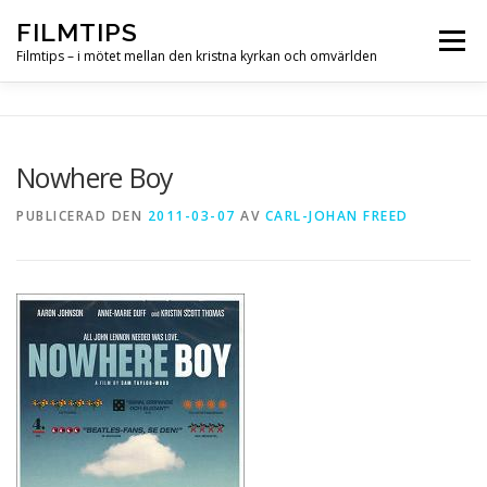
Hoppa
FILMTIPS
till
Meny
innehåll
Filmtips – i mötet mellan den kristna kyrkan och omvärlden
OM FILMTIPS
Nowhere Boy
PUBLICERAD DEN
2011-03-07
AV
CARL-JOHAN FREED