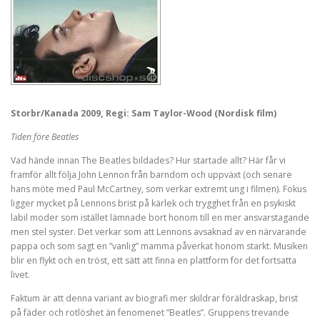
Storbr/Kanada 2009, Regi: Sam Taylor-Wood (Nordisk film)
Tiden före Beatles
Vad hände innan The Beatles bildades? Hur startade allt? Här får vi
framför allt följa John Lennon från barndom och uppväxt (och senare
hans möte med Paul McCartney, som verkar extremt ung i filmen). Fokus
ligger mycket på Lennons brist på kärlek och trygghet från en psykiskt
labil moder som istället lämnade bort honom till en mer ansvarstagande
men stel syster. Det verkar som att Lennons avsaknad av en närvarande
pappa och som sagt en ”vanlig” mamma påverkat honom starkt. Musiken
blir en flykt och en tröst, ett sätt att finna en plattform för det fortsatta
livet.
Faktum är att denna variant av biografi mer skildrar föräldraskap, brist
på fäder och rotlöshet än fenomenet ”Beatles”. Gruppens trevande