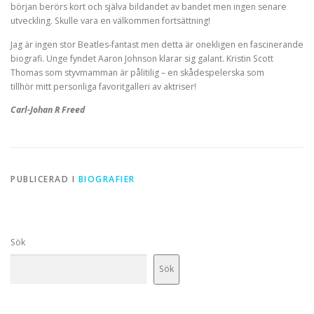
början berörs kort och själva bildandet av bandet men ingen senare
utveckling. Skulle vara en välkommen fortsättning!
Jag är ingen stor Beatles-fantast men detta är onekligen en fascinerande
biografi. Unge fyndet Aaron Johnson klarar sig galant. Kristin Scott
Thomas som styvmamman är pålitilig – en skådespelerska som
tillhör mitt personliga favoritgalleri av aktriser!
Carl-Johan R Freed
PUBLICERAD I
BIOGRAFIER
Sök
Sök