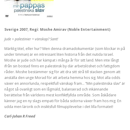
Sverige 2007, Regi: Moshe Amirav (Noble Entertainment)
Jude + palestinier = vänskap? Sant!
Märklig titel, eller hur? Men denna dramadokumentär (som klockar in på
under timman) är en intressant liten historia från det nutida Israel.
Moshe är jude och har kämpat i många år för sitt land. Men inte långt
ifrån sin bostad finns en palestinsk by där arbetslöshet och fattigdom
råder. Moshe bestämmer sig för att dra sitt strå till stacken genom att
anställa den unge Morad för att arbeta hemma hos sig. Mot alla odds
växer en annorlunda, respektfull vänskap fram… ”Min palestinska slav” är
något så ovanligt som en lågmäld, balanserad och inkännande
berättelse från världens mest konfliktfyllda område. Som åskådare
känner jag en ny slags empati för båda sidorna växer fram hos mig. En
udda men lärorik och insiktsfull filmupplevelse i det lilla formatet!
Carl-Johan R Freed