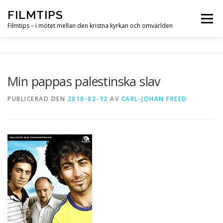
Hoppa
FILMTIPS
till
Meny
innehåll
Filmtips – i mötet mellan den kristna kyrkan och omvärlden
OM FILMTIPS
Min pappas palestinska slav
PUBLICERAD DEN
2010-02-12
AV
CARL-JOHAN FREED