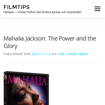
Hoppa
FILMTIPS
till
Meny
innehåll
Filmtips – i mötet mellan den kristna kyrkan och omvärlden
OM FILMTIPS
Mahalia Jackson: The Power and the
Glory
PUBLICERAD DEN
2019-11-15
AV
CARL-JOHAN FREED