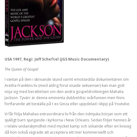
USA 1997, Regi: Jeff Scheftel (JGS Music Documentary)
The Queen of Gospel
I väntan på den i skrivande stund varmt emotsedda dokumentären om
Aretha Franklins liv (med aldrig förut visade sekvenser) kan man gott
nöja sig med berättelsen om den andra gospeldrottningen Mahalia
Jackson. Tyvärr är denna eminenta dubbeldisc svårfunnen men finns
fortfarande att beställa på t ex Ginza eller uppdelad i klipp på Youtube.
Vi får följa Mahalias extraordinära liv från den ödmjuka början som ett
sjukligt barn sjungande i kyrkorna i New Orleans. Sedan följer hennes år
i relativ undanskymdhet med mycket kamp och sökande efter en livsväg
då hon också vägrade att acceptera ett mer kommersiellt och