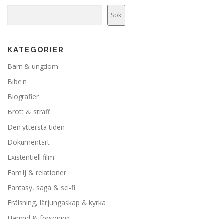
Sök
KATEGORIER
Barn & ungdom
Bibeln
Biografier
Brott & straff
Den yttersta tiden
Dokumentärt
Existentiell film
Familj & relationer
Fantasy, saga & sci-fi
Frälsning, lärjungaskap & kyrka
Hämnd & försoning