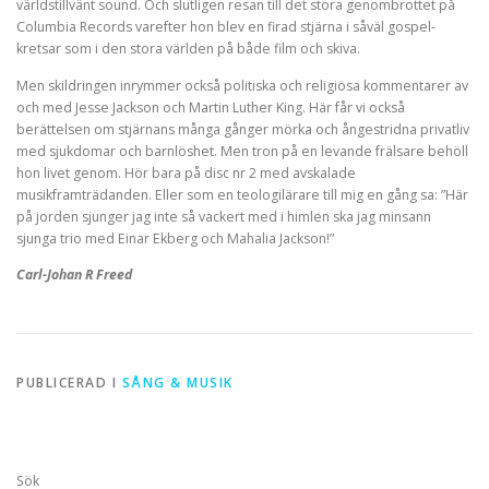
världstillvänt sound. Och slutligen resan till det stora genombrottet på
Columbia Records varefter hon blev en firad stjärna i såväl gospel-
kretsar som i den stora världen på både film och skiva.
Men skildringen inrymmer också politiska och religiösa kommentarer av
och med Jesse Jackson och Martin Luther King. Här får vi också
berättelsen om stjärnans många gånger mörka och ångestridna privatliv
med sjukdomar och barnlöshet. Men tron på en levande frälsare behöll
hon livet genom. Hör bara på disc nr 2 med avskalade
musikframträdanden. Eller som en teologilärare till mig en gång sa: ”Här
på jorden sjunger jag inte så vackert med i himlen ska jag minsann
sjunga trio med Einar Ekberg och Mahalia Jackson!”
Carl-Johan R Freed
PUBLICERAD I
SÅNG & MUSIK
Sök