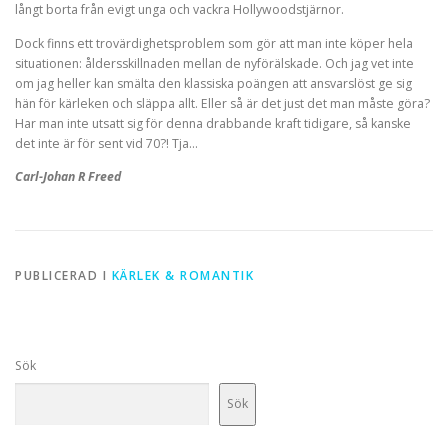
långt borta från evigt unga och vackra Hollywoodstjärnor.
Dock finns ett trovärdighetsproblem som gör att man inte köper hela
situationen: åldersskillnaden mellan de nyförälskade. Och jag vet inte
om jag heller kan smälta den klassiska poängen att ansvarslöst ge sig
hän för kärleken och släppa allt. Eller så är det just det man måste göra?
Har man inte utsatt sig för denna drabbande kraft tidigare, så kanske
det inte är för sent vid 70?! Tja…
Carl-Johan R Freed
PUBLICERAD I
KÄRLEK & ROMANTIK
Sök
Sök