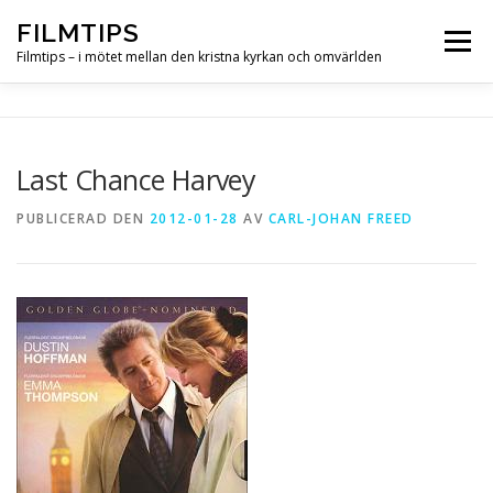
Hoppa
FILMTIPS
till
Meny
innehåll
Filmtips – i mötet mellan den kristna kyrkan och omvärlden
OM FILMTIPS
Last Chance Harvey
PUBLICERAD DEN
2012-01-28
AV
CARL-JOHAN FREED