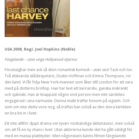
USA 2008, Regi: Joel Hopkins (Noble)
Fängslande – utan unga Hollywood-stjärnor
Förutsägbar men ack så skön romantisk komedi – utan sex! Tack och lov.
Två älskvärda skådespelare, Dustin Hoffman och Emma Thompson, ror
det iland. Vi får följa New York-mannen som åker tilll London för att vara
med på dotterns bröllop. Han har levt ett karriärsliv, ganska inskränkt
och själviskt. Han är knappast någon ond person men inte särdeles
engagerad i sina närmaste. Denna insikt träffar honom på vigseln. Och
som om inte detta vore nog, så träffas han också av den stora kärleken
en bra bit in i livet.
Ett inte alltför djupt drama om tyvärr nödvändiga skilsmässor, men också
om att få en ny chans i livet. Utan aktörerna kunde det ha gått väldigt fel
med en massa plattityder. Men någonstans känns filmen fängslande