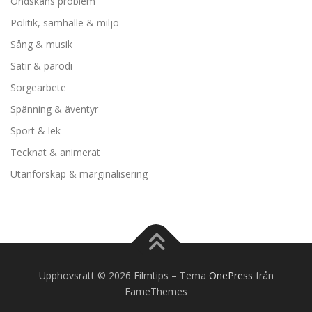
Ondskans problem
Politik, samhälle & miljö
Sång & musik
Satir & parodi
Sorgearbete
Spänning & äventyr
Sport & lek
Tecknat & animerat
Utanförskap & marginalisering
Upphovsrätt © 2026 Filmtips
–
Tema
OnePress
från
FameThemes