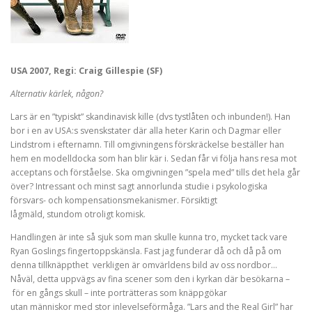
USA 2007, Regi: Craig Gillespie (SF)
Alternativ kärlek, någon?
Lars är en ”typiskt” skandinavisk kille (dvs tystlåten och inbunden!). Han
bor i en av USA:s svenskstater där alla heter Karin och Dagmar eller
Lindstrom i efternamn. Till omgivningens förskräckelse beställer han
hem en modelldocka som han blir kär i. Sedan får vi följa hans resa mot
acceptans och förståelse. Ska omgivningen ”spela med” tills det hela går
över? Intressant och minst sagt annorlunda studie i psykologiska
försvars- och kompensationsmekanismer. Försiktigt
lågmäld, stundom otroligt komisk.
Handlingen är inte så sjuk som man skulle kunna tro, mycket tack vare
Ryan Goslings fingertoppskänsla. Fast jag funderar då och då på om
denna tillknäppthet verkligen är omvärldens bild av oss nordbor…
Nåväl, detta uppvägs av fina scener som den i kyrkan där besökarna –
för en gångs skull – inte porträtteras som knäppgökar
utan människor med stor inlevelseförmåga. ”Lars and the Real Girl” har