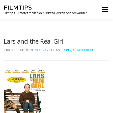
Hoppa
FILMTIPS
till
Meny
innehåll
Filmtips – i mötet mellan den kristna kyrkan och omvärlden
OM FILMTIPS
Lars and the Real Girl
PUBLICERAD DEN
2010-02-12
AV
CARL-JOHAN FREED