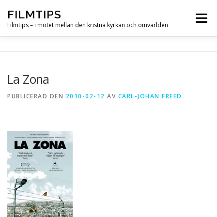
Hoppa
FILMTIPS
till
Meny
innehåll
Filmtips – i mötet mellan den kristna kyrkan och omvärlden
OM FILMTIPS
La Zona
PUBLICERAD DEN
2010-02-12
AV
CARL-JOHAN FREED