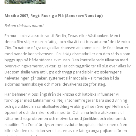
Mexiko 2007, Regi: Rodrigo Plá (Sandrew/Nonstop)
Bakom rädslans murar!
En mur – och vi associerar till Berlin, Texas eller Västbanken. Men i
denna film skiljer muren fattiga och rika åt i ett bostadsområde i Mexico
City. En natt tar några unga killar chansen att komma in i de finas kvarter –
med oanade konsekvenser… En läskig dramathriller om den rädsla som
byggs upp på båda sidorna av muren. Den kontrollerade tillvaron med
övervakningskameror, vakter, galler och taggtråd tar till slut över allas liv.
Det som skulle vara ett lugnt och tryggt paradis blir ett isoleringens
helvete! Ingen går säker, systemet slår mot alla – allt medan båda
sidornas människosyn och moral devalveras steg för steg.
Här befinner vi oss långt ifrån de kristna och katolska influenser vi
förknippar med Latinamerika. Nej, i ”zonen” regerar bara snöd vinning
och själviskhet. En samhällsutveckling vi aldrig vill se i Sverige! Hellre då
öppenhet och de risker detta medför. Och ännu hellre att komma till
rätta med rotproblemen och motverka med jämlikhet och ekonomisk
stabilitet. ”La Zona” är dyster men avslutar hoppfullt i slutscenen då en
kille från den rika sidan ser till att en av de fattiga unga pojkarna får en