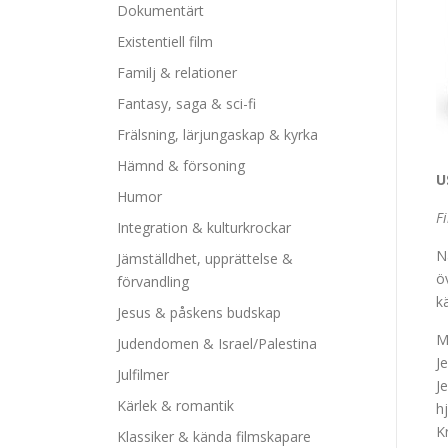
Dokumentärt
Existentiell film
Familj & relationer
Fantasy, saga & sci-fi
Frälsning, lärjungaskap & kyrka
Hämnd & försoning
U
Humor
F
Integration & kulturkrockar
N
Jämställdhet, upprättelse &
ö
förvandling
k
Jesus & påskens budskap
M
Judendomen & Israel/Palestina
J
Julfilmer
J
Kärlek & romantik
h
K
Klassiker & kända filmskapare