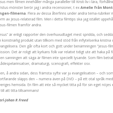
esus men filmen innehåller många paralleller till Kristi liv i lära, förhål
ristus-mönster berör jag i andra recensioner, t ex
Amelie från Mon
ingen-filmerna
. Flera av dessa återfinns under andra tema-rubrike
orm av Jesus-relaterad film. Men i detta filmtips ska jag istället uppe
esus-filmen framför andra.
Jesus” är enligt rapporter den överhuvudtaget mest spridda, och sedda,
n konstnärlig produkt utan tillkom med stöd från inflytelserika kristna
vangelisera. Den går ofta kort och gott under benämningen ”Jesus-film
ission. Det är roligt att kyrkans folk var relativt tidigt ute att haka p
en sanningen att säga är filmen inte speciellt lysande. Som film betr
kådespelarinsatser, dramaturgi, scenografi, effekter osv.
en, å andra sidan, dess främsta syfte var ju evangelisation – och so
ortfarande släpps den – numera även på DVD – på ett otal språk med 
veriges hemsida. En film att inte så mycket titta på för sin eget nöjes 
 till att titta tillsammans!
arl-Johan R Freed