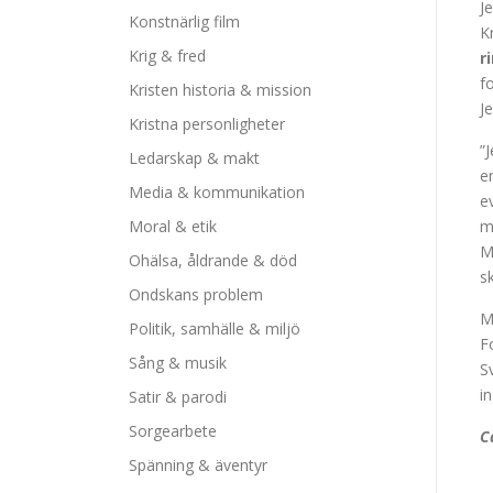
J
Konstnärlig film
K
Krig & fred
r
f
Kristen historia & mission
J
Kristna personligheter
”
Ledarskap & makt
e
Media & kommunikation
e
Moral & etik
m
M
Ohälsa, åldrande & död
s
Ondskans problem
M
Politik, samhälle & miljö
F
Sång & musik
S
in
Satir & parodi
Sorgearbete
C
Spänning & äventyr