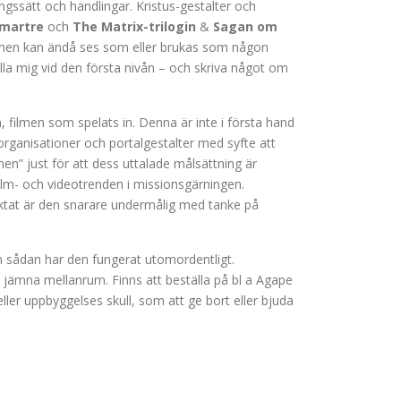
lningssätt och handlingar. Kristus-gestalter och
tmartre
och
The Matrix-trilogin
&
Sagan om
r men kan ändå ses som eller brukas som någon
hålla mig vid den första nivån – och skriva något om
 filmen som spelats in. Denna är inte i första hand
 organisationer och portalgestalter med syfte att
en” just för att dess uttalade målsättning är
å film- och videotrenden i missionsgärningen.
aktat är den snarare undermålig med tanke på
m sådan har den fungerat utomordentligt.
jämna mellanrum. Finns att beställa på bl a Agape
eller uppbyggelses skull, som att ge bort eller bjuda