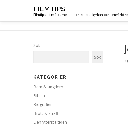
Hoppa
FILMTIPS
till
Filmtips – i mötet mellan den kristna kyrkan och omvärlde
innehåll
Sök
Sök
P
KATEGORIER
Barn & ungdom
Bibeln
Biografier
Brott & straff
Den yttersta tiden