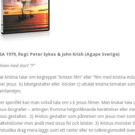
SA 1979, Regi: Peter Sykes & John Krish (Agape Sverige)
ilmen med stort ”F”
är kristna talar om begreppet ”kristen film” eller ”film med kristna insl
ver Jesus b) bibelgestalter eller -böcker c) uttalat kristna tematan som
ärnfamiljen.
er specifikt kan man också tala om s k Jesus-filmer. Man brukar tala 
esus-biografier – antingen fromma helgonliknande berättelser eller mer
esus-gestalten. 2) Kristus-gestalter som påminner om Jesus men som 
jältehistorier men ändå med vissa fel och brister. 3) Kristus-mönster dä
ristuslika drag mera läggs som ett raster eller en tolkningsmodell över 