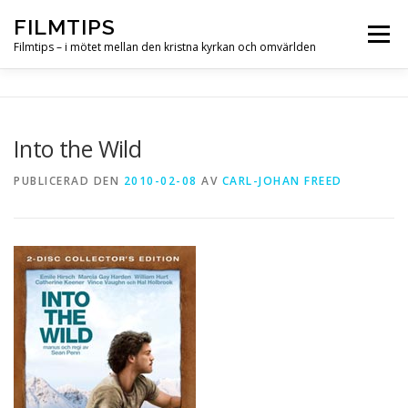
Hoppa
FILMTIPS
till
Meny
innehåll
Filmtips – i mötet mellan den kristna kyrkan och omvärlden
OM FILMTIPS
Into the Wild
PUBLICERAD DEN
2010-02-08
AV
CARL-JOHAN FREED