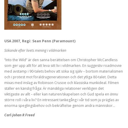
USA 2007, Regi: Sean Penn (Paramount)
Sökande efter livets mening i vildmarken
”Into the Wild” är den sanna berättelsen om Christopher McCandless
som ger upp allt för att leva sitt liv i vildmarken. En suggestiv roadmovie
med avstamp i 90-talets behov att söka sig själv – bortom materialismen
och i protest mot föräldragenerationen och det ytliga 80-talet. Detta
mixas med inslag av Robinson Crusoe och klassiska munkideal. Filmen
ställer en känslig fråga: Är mänskliga relationer verkligen det
viktigaste av allt – eller kan naturen/skapelsen och Gud spela en
ännu
större roll i våra liv? En intressant tankegång i vår tid som ju präglas av
enorma speglingsbehov och bekräftelse genom andra människor…
Carl-Johan R Freed