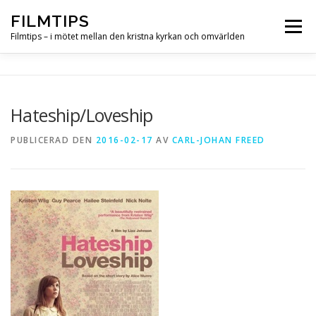
Hoppa
FILMTIPS
till
Meny
innehåll
Filmtips – i mötet mellan den kristna kyrkan och omvärlden
OM FILMTIPS
Hateship/Loveship
PUBLICERAD DEN
2016-02-17
AV
CARL-JOHAN FREED