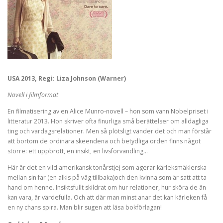
USA 2013, Regi: Liza Johnson (Warner)
Novell i filmformat
En filmatisering av en Alice Munro-novell – hon som vann Nobelpriset i
litteratur 2013. Hon skriver ofta finurliga små berättelser om alldagliga
ting och vardagsrelationer. Men så plötsligt vänder det och man förstår
att bortom de ordinära skeendena och betydliga orden finns något
större: ett uppbrott, en insikt, en livsförvandling…
Här är det en vild amerikansk tonårstjej som agerar kärleksmäklerska
mellan sin far (en alkis på väg tillbaka)och den kvinna som är satt att ta
hand om henne. Insiktsfullt skildrat om hur relationer, hur sköra de än
kan vara, är värdefulla. Och att där man minst anar det kan kärleken få
en ny chans spira. Man blir sugen att läsa bokförlagan!