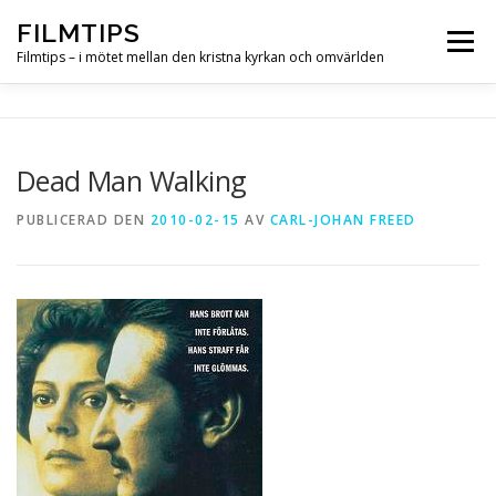
Hoppa
FILMTIPS
till
Meny
innehåll
Filmtips – i mötet mellan den kristna kyrkan och omvärlden
OM FILMTIPS
Dead Man Walking
PUBLICERAD DEN
2010-02-15
AV
CARL-JOHAN FREED