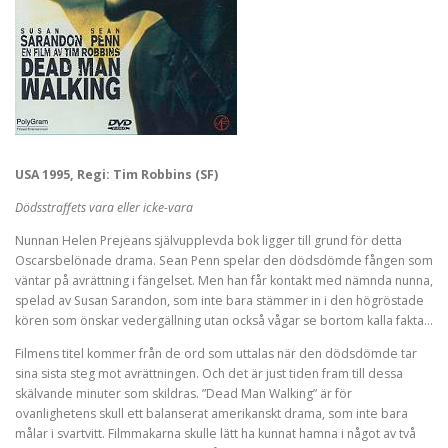
USA 1995, Regi: Tim Robbins (SF)
Dödsstraffets vara eller icke-vara
Nunnan Helen Prejeans självupplevda bok ligger till grund för detta
Oscarsbelönade drama. Sean Penn spelar den dödsdömde fången som
väntar på avrättning i fängelset. Men han får kontakt med nämnda nunna,
spelad av Susan Sarandon, som inte bara stämmer in i den högröstade
kören som önskar vedergällning utan också vågar se bortom kalla fakta…
Filmens titel kommer från de ord som uttalas när den dödsdömde tar
sina sista steg mot avrättningen. Och det är just tiden fram till dessa
skälvande minuter som skildras. ”Dead Man Walking” är för
ovanlighetens skull ett balanserat amerikanskt drama, som inte bara
målar i svartvitt. Filmmakarna skulle lätt ha kunnat hamna i något av två