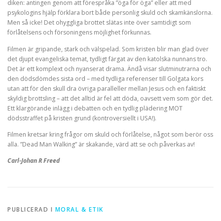
diken: antingen genom att förespråka ”öga för öga” eller att med
psykologins hjälp förklara bort både personlig skuld och skamkänslorna.
Men så icke! Det ohyggliga brottet slätas inte över samtidigt som
förlåtelsens och försoningens möjlighet förkunnas.
Filmen är gripande, stark och välspelad. Som kristen blir man glad över
det djupt evangeliska temat, tydligt färgat av den katolska nunnans tro.
Det är ett komplext och nyanserat drama. Ändå visar slutminutrarna och
den dödsdömdes sista ord – med tydliga referenser till Golgata kors
utan att för den skull dra övriga paralleller mellan Jesus och en faktiskt
skyldig brottsling – att det alltid är fel att döda, oavsett vem som gör det.
Ett klargörande inlägg i debatten och en tydlig plädering MOT
dödsstraffet på kristen grund (kontroversiellt i USA!).
Filmen kretsar kring frågor om skuld och förlåtelse, något som berör oss
alla. ”Dead Man Walking” är skakande, värd att se och påverkas av!
Carl-Johan R Freed
PUBLICERAD I
MORAL & ETIK