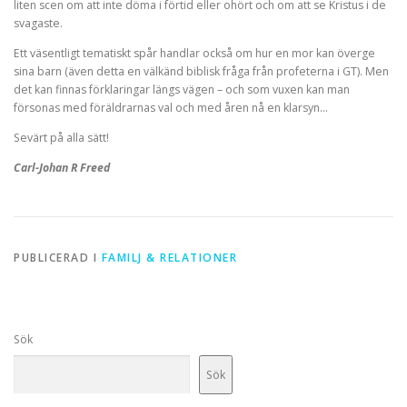
liten scen om att inte döma i förtid eller ohört och om att se Kristus i de
svagaste.
Ett väsentligt tematiskt spår handlar också om hur en mor kan överge
sina barn (även detta en välkänd biblisk fråga från profeterna i GT). Men
det kan finnas förklaringar längs vägen – och som vuxen kan man
försonas med föräldrarnas val och med åren nå en klarsyn…
Sevärt på alla sätt!
Carl-Johan R Freed
PUBLICERAD I
FAMILJ & RELATIONER
Sök
Sök