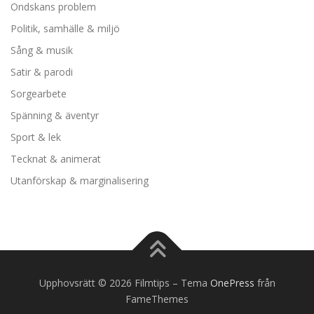
Ondskans problem
Politik, samhälle & miljö
Sång & musik
Satir & parodi
Sorgearbete
Spänning & äventyr
Sport & lek
Tecknat & animerat
Utanförskap & marginalisering
Upphovsrätt © 2026 Filmtips
–
Tema
OnePress
från
FameThemes