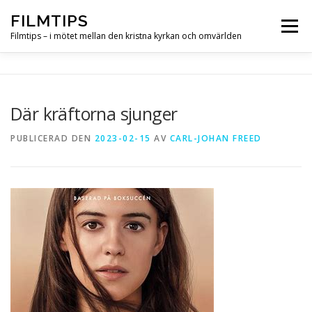
Hoppa
FILMTIPS
till
Meny
innehåll
Filmtips – i mötet mellan den kristna kyrkan och omvärlden
OM FILMTIPS
Där kräftorna sjunger
PUBLICERAD DEN
2023-02-15
AV
CARL-JOHAN FREED