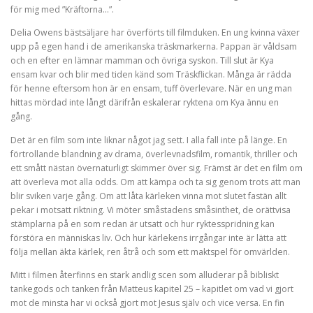
för mig med ”Kräftorna…”.
Delia Owens bästsäljare har överförts till filmduken. En ung kvinna växer
upp på egen hand i de amerikanska träskmarkerna. Pappan är våldsam
och en efter en lämnar mamman och övriga syskon. Till slut är Kya
ensam kvar och blir med tiden känd som Träskflickan. Många är rädda
för henne eftersom hon är en ensam, tuff överlevare. När en ung man
hittas mördad inte långt därifrån eskalerar ryktena om Kya ännu en
gång.
Det är en film som inte liknar något jag sett. I alla fall inte på länge. En
förtrollande blandning av drama, överlevnadsfilm, romantik, thriller och
ett smått nästan övernaturligt skimmer över sig. Främst är det en film om
att överleva mot alla odds. Om att kämpa och ta sig genom trots att man
blir sviken varje gång. Om att låta kärleken vinna mot slutet fastän allt
pekar i motsatt riktning. Vi möter småstadens småsinthet, de orättvisa
stämplarna på en som redan är utsatt och hur ryktesspridning kan
förstöra en människas liv. Och hur kärlekens irrgångar inte är lätta att
följa mellan äkta kärlek, ren åtrå och som ett maktspel för omvärlden.
Mitt i filmen återfinns en stark andlig scen som alluderar på bibliskt
tankegods och tanken från Matteus kapitel 25 – kapitlet om vad vi gjort
mot de minsta har vi också gjort mot Jesus själv och vice versa. En fin