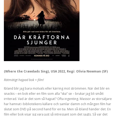
(Where the Crawdads Sing), USA 2022, Regi: Olivia Newman (SF)
Rätmätigt hajpad bok + film!
Ibland blir jag bara motvals eller kärring mot strömmen. När det blir en
snackis – en bok eller en film som alla ”ska” se – brukar jag bli smått
irriterad. Vad är det som så hajpat? Ofta ingenting. Massor av storsäljare
har hamnat i bibliotekens källare och samlar damm och mången film har
slutat som DVD på second hand för en tia. Men så ibland händer det. En
film eller bok visar sig vara just så intressant som det sagts. Så var det