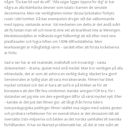
något. ”Du kan bli vad du vill”, ”Alla vägar ligger öppna för dig” är bar
några av alla klämkäcka deviser som tutats i barnen de senaste
decennierna. Men när verkligheten möter dessa lyckokakor förbyts
ruset i idel tomhet. Då kan exempelvis droger stå där välkomnande
med öppna, väntande armar. Väl medveten om detta är det ändå svårt
att fly fastän man vill och innerst inne vet att knarklivet inte är Meningen.
Medeklassidyllen är måhända inget fullkomligt att stå efter med sina
plastfasader och fagra löften om 100% tillfredställelse. Men
knarksvänget är mångfaldigt värre – särskilt efter att första lockelserna
är förbi.
Vad vi ser här är ett realistiskt, insiktsfullt och trovärdigt – nästa
dokumentärt – drama, spelat med små medel. Man tror verkligen på alla
inblandade, det är som att avhöra en verklig dialog. Mycket bra gjort!
Sensmoralen är tydlig utan att vara moraliserande. Filmen har blivit
mycket omtalad och det är bara att surfa in på kritiker.se för att
konstatera att den fått fina omdömen. Kanske aningen FÖR bra, för i
slutändan vet jag inte om den egentligen tillför så värst mycket nytt. Eller
– kanske är det just det filmen gör, att långt ifrån forna tiders
överpedagogiska pekfinger-filmer istället visa vägen med subtila gester
och jordnära reflektioner För en svensk tittare är det dessutom lätt att
översätta Oslo-miljöerna och bilden av det norska samhället till svenska
förhållanden. Vi har en likartad problematik här, så det är inte svårt att