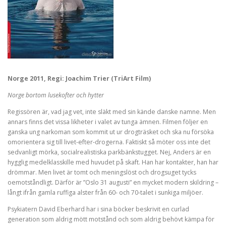
Norge 2011, Regi: Joachim Trier (TriArt Film)
Norge bortom lusekofter och hytter
Regissören är, vad jag vet, inte släkt med sin kände danske namne. Men
annars finns det vissa likheter i valet av tunga ämnen. Filmen följer en
ganska ung narkoman som kommit ut ur drogträsket och ska nu försöka
omorientera sig till livet-efter-drogerna. Faktiskt så möter oss inte det
sedvanligt mörka, socialrealistiska parkbänkstugget. Nej, Anders är en
hygglig medelklasskille med huvudet på skaft. Han har kontakter, han har
drömmar. Men livet är tomt och meningslöst och drogsuget tycks
oemotståndligt. Därför är ”Oslo 31 augusti” en mycket modern skildring –
långt ifrån gamla ruffiga alster från 60- och 70-talet i sunkiga miljöer.
Psykiatern David Eberhard har i sina böcker beskrivit en curlad
generation som aldrig mött motstånd och som aldrig behövt kämpa för