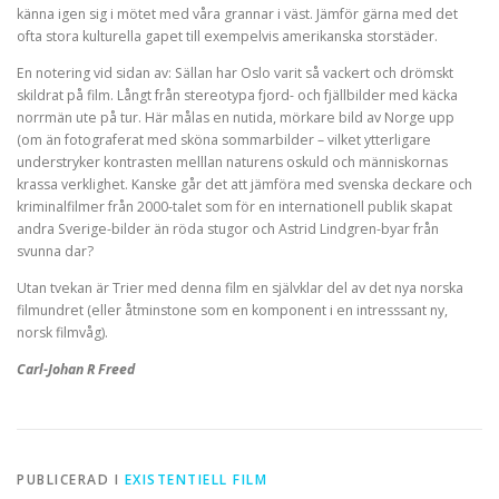
känna igen sig i mötet med våra grannar i väst. Jämför gärna med det
ofta stora kulturella gapet till exempelvis amerikanska storstäder.
En notering vid sidan av: Sällan har Oslo varit så vackert och drömskt
skildrat på film. Långt från stereotypa fjord- och fjällbilder med käcka
norrmän ute på tur. Här målas en nutida, mörkare bild av Norge upp
(om än fotograferat med sköna sommarbilder – vilket ytterligare
understryker kontrasten melllan naturens oskuld och människornas
krassa verklighet. Kanske går det att jämföra med svenska deckare och
kriminalfilmer från 2000-talet som för en internationell publik skapat
andra Sverige-bilder än röda stugor och Astrid Lindgren-byar från
svunna dar?
Utan tvekan är Trier med denna film en självklar del av det nya norska
filmundret (eller åtminstone som en komponent i en intresssant ny,
norsk filmvåg).
Carl-Johan R Freed
PUBLICERAD I
EXISTENTIELL FILM