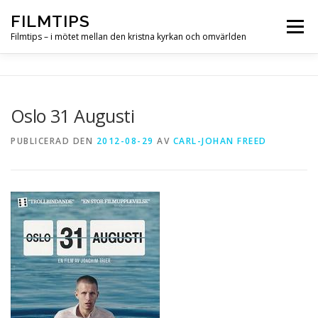
Hoppa
FILMTIPS
till
Meny
innehåll
Filmtips – i mötet mellan den kristna kyrkan och omvärlden
OM FILMTIPS
Oslo 31 Augusti
PUBLICERAD DEN
2012-08-29
AV
CARL-JOHAN FREED