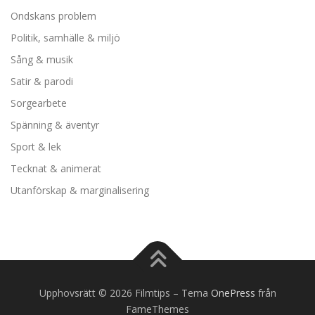
Ondskans problem
Politik, samhälle & miljö
Sång & musik
Satir & parodi
Sorgearbete
Spänning & äventyr
Sport & lek
Tecknat & animerat
Utanförskap & marginalisering
Upphovsrätt © 2026 Filmtips
–
Tema
OnePress
från
FameThemes