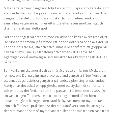
Mitt i detta sammanhang får vi följa Leonardo DiCaprios rollkaraktär som
återvänder hem och får jobb hos sin farbror spelad av Robert De Niro.
Långsamt går det upp för oss i publiken hur godhetens ansikte och
samhällets välgörare nummer ett är ute efter egen snöd vinning och
drar in sin släkting i detta spel…
Det är obehagligt skildrat och med en krypande känsla av stegrad olust.
De Niro är fenomenal på att med ett leende dölja sina onda avsikter. Di
Caprios lite själviska, lata och halvdumma kille är svårare att greppa. Vill
han sin hustru (fina Lily Gladstone) och barnen väl? Eller vill han
egentligen också nästla sig in i indiansläkten för rikedomens skull? Eller
både och?
Som vanligt mycket moral och etik när Scorsese är i farten. Mycket rätt-
fel, gott-ont. Denna gång inte placerat bland gangstrar i New York utan
ett annat slags rasistiska gangstrar på landsbygden längre inåt landet.
Återigen är det också en uppgörelse med ett stycke mörk americana
och en del av det förflutna som inte passar in i drömbilden av USA. Och
sin vana trogen får Scorsese in tro och religion med på ett hörn.
Indianerna går plikttroget i den katolska kyrkan, men hur mycket ”tar”
tron och får fäste i praktiken? Är det ett utanpåverk som de lärt sig av
den vite mannen som så mycket annat? Eller är Kristus-tron en sann tröst