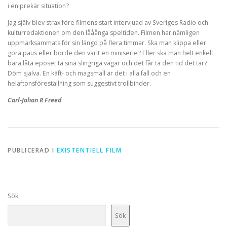
i en prekär situation?
Jag själv blev strax före filmens start intervjuad av Sveriges Radio och
kulturredaktionen om den lååånga speltiden. Filmen har nämligen
uppmärksammats för sin längd på flera timmar. Ska man klippa eller
göra paus eller borde den varit en miniserie? Eller ska man helt enkelt
bara låta eposet ta sina slingriga vägar och det får ta den tid det tar?
Döm själva. En käft- och magsmäll är det i alla fall och en
helaftonsföreställning som suggestivt trollbinder.
Carl-Johan R Freed
PUBLICERAD I
EXISTENTIELL FILM
Sök
Sök