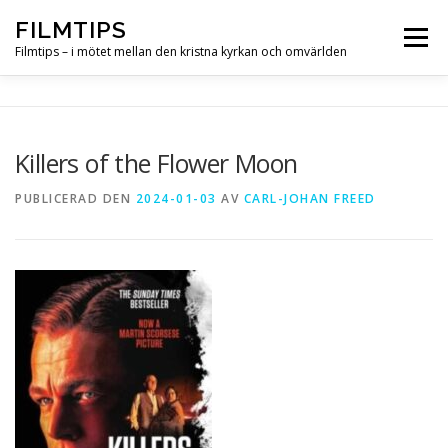
Hoppa
FILMTIPS
till
Meny
innehåll
Filmtips – i mötet mellan den kristna kyrkan och omvärlden
OM FILMTIPS
Killers of the Flower Moon
PUBLICERAD DEN
2024-01-03
AV
CARL-JOHAN FREED