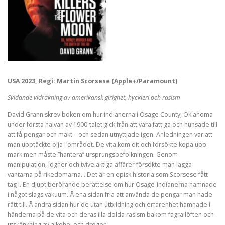
USA 2023, Regi: Martin Scorsese (Apple+/Paramount)
Svidande vidräkning av amerikansk girighet, hyckleri och rasism
David Grann skrev boken om hur indianerna i Osage County, Oklahoma
under första halvan av 1900-talet gick från att vara fattiga och hunsade till
att få pengar och makt – och sedan utnyttjade igen. Anledningen var att
man upptäckte olja i området. De vita kom dit och försökte köpa upp
mark men måste ”hantera” ursprungsbefolkningen. Genom
manipulation, lögner och tvivelaktiga affärer försökte man lägga
vantarna på rikedomarna… Det är en episk historia som Scorsese fått
tag i. En djupt berörande berättelse om hur Osage-indianerna hamnade
i något slags vakuum. Å ena sidan fria att använda de pengar man hade
rätt till. Å andra sidan hur de utan utbildning och erfarenhet hamnade i
händerna på de vita och deras illa dolda rasism bakom fagra löften och
utskänkning av alkohol och droger.