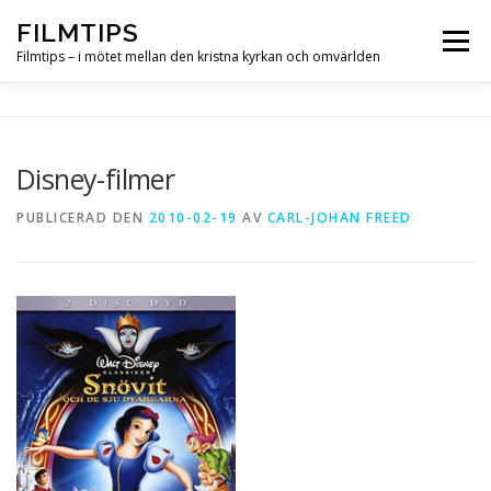
Hoppa
FILMTIPS
till
Meny
innehåll
Filmtips – i mötet mellan den kristna kyrkan och omvärlden
OM FILMTIPS
Disney-filmer
PUBLICERAD DEN
2010-02-19
AV
CARL-JOHAN FREED