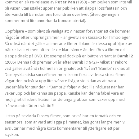
kommit en s k re-release av
Peter Pan
(1953) – om pojken som inte vill
bli vuxen utan istället uppmanar publiken att släppa loss fantasin och
återvända till barndomens förundran över livet (återutgivningen
kommer med lite annorlunda bonusmaterial).
Uppföljare – som blivit så vanliga att vi nästan förväntar att de kommer
något år efter ursprungsfilmen – är givetvis en kassako för filmbolagen.
Så också när det gäller animerade filmer. Ibland är dessa uppföljare av
bättre kvalitet men oftare är de klart sämre än den första filmen och
släpps direkt på DVD. Ett exempel dock på en bättre variant är
Bambi 2
(2006). Denna fick premiär 64 år efter
Bambi
(1942) – vilket är rekord
vad gäller avstånd i tid mellan originalet och ”tvåan”! ”Bambi” räknas till
Disneys klassiska succéfilmer men liksom flera av dessa stora filmer
vågar den också ta upp lite svårare frågor vid sidan av att bara
underhålla för stunden. I ”Bambi 2” följer vi det lilla rådjuret när han
växer upp och lär känna sin pappa. Kanske kan denna fabel vara en
möjlighet till identifikation för de unga grabbar som växer upp med
frånvarande fäder i vår tid?!
Listan på sevärda Disney-filmer, som också har en tematik och en
sensmoral som är värd att lägga på minnet, kan göras längre men vi
avslutar här med några korta kommentarer till ytterligare ett par
stycken: