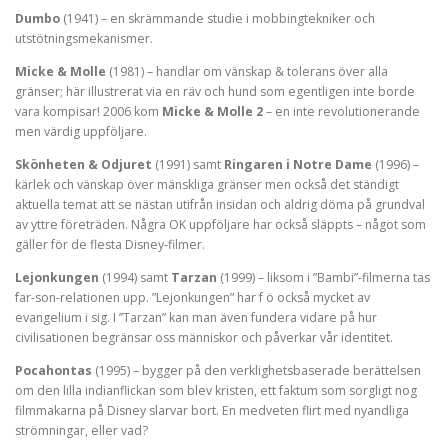
Dumbo
(1941) – en skrämmande studie i mobbingtekniker och
utstötningsmekanismer.
Micke & Molle
(1981) – handlar om vänskap & tolerans över alla
gränser; här illustrerat via en räv och hund som egentligen inte borde
vara kompisar! 2006 kom
Micke & Molle 2
– en inte revolutionerande
men värdig uppföljare.
Skönheten & Odjuret
(1991) samt
Ringaren i Notre Dame
(1996) –
kärlek och vänskap över mänskliga gränser men också det ständigt
aktuella temat att se nästan utifrån insidan och aldrig döma på grundval
av yttre företräden. Några OK uppföljare har också släppts – något som
gäller för de flesta Disney-filmer.
Lejonkungen
(1994) samt
Tarzan
(1999) – liksom i ”Bambi”-filmerna tas
far-son-relationen upp. ”Lejonkungen” har f ö också mycket av
evangelium i sig. I ”Tarzan” kan man även fundera vidare på hur
civilisationen begränsar oss människor och påverkar vår identitet.
Pocahontas
(1995) – bygger på den verklighetsbaserade berättelsen
om den lilla indianflickan som blev kristen, ett faktum som sorgligt nog
filmmakarna på Disney slarvar bort. En medveten flirt med nyandliga
strömningar, eller vad?