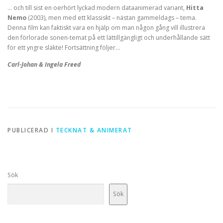
… och till sist en oerhört lyckad modern dataanimerad variant,
Hitta
Nemo
(2003), men med ett klassiskt – nästan gammeldags – tema.
Denna film kan faktiskt vara en hjälp om man någon gång vill illustrera
den förlorade sonen-temat på ett lättillgängligt och underhållande sätt
för ett yngre släkte! Fortsättning följer…
Carl-Johan & Ingela Freed
PUBLICERAD I
TECKNAT & ANIMERAT
Sök
Sök