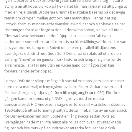
igen. Observera dock att DVD-utgåvan kan vara svår att få tag i (lättare
att hyra än att köpa; vid köp på t ex nätet får man räkna med att punga ut
med en rejäl slant!). Bröderna Grimms berättelse baseras på det eviga
temat om kampen mellan gott och ont i människan. Här tar det sig
uttryck i form av mindervärdeskänslor, avund, hat och självhävdelse när
drottningen försöker förgöra den undersköna Snövit, sin rival till titeln
”den vackraste kvinnan i landet”. Djupast sett kan man faktiskt se
undertoner som refererar till den kristna föreställningsvärlden – för vad
är styvmoderns kamp mot Snövit om inte en parallell till djävulens
avundsjuka och strid mot Guds Son? Det är på sin plats att utfärda en
varning: ”Snövit” är en ganska mörk historia och lämpar sig inte för de
allra minsta, i alla fall inte utan en vuxen hand och någon som kan
förklara händelseförloppet.
I dessa DVD-tider släpps många s k special editions (särskilda releaser
med extra material) och nyutgåvor av äldre filmer. Älskare av tecknad
film kan återigen glädja sig åt
Den lilla sjöjungfrun
(1989). För första
gången kommer denna ut på DVD – givetvis med en massa
bonusmaterial. H C Andersens saga överfördes till vita duken i slutet av
1980-talet på ett så förnämligt sätt att detta innebar lite av en comeback
för Disney-koncernen som upplevt en lång svacka sedan 70-talet.
Framgången hade man inte minst alla roliga och ovanligt vältecknade
figurer och bra musik på soundtracket att tacka för! Det har också