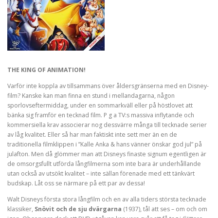
THE KING OF ANIMATION!
Varför inte koppla av tillsammans över åldersgränserna med en Disney-
film? Kanske kan man finna en stund i mellandagarna, någon
sporlovseftermiddag, under en sommarkväll eller på höstlovet att
bänka sig framför en tecknad film. P g a TV:s massiva inflytande och
kommersiella krav associerar nog dessvärre många till tecknade serier
av låg kvalitet. Eller så har man faktiskt inte sett mer än en de
traditionella filmklippen i ”Kalle Anka & hans vänner önskar god jul” på
julafton. Men då glömmer man att Disneys finaste signum egentligen är
de omsorgsfullt utförda långfilmerna som inte bara är underhållande
utan också av utsökt kvalitet – inte sällan förenade med ett tänkvärt
budskap. Låt oss se närmare på ett par av dessa!
Walt Disneys första stora långfilm och en av alla tiders största tecknade
klassiker,
Snövit och de sju dvärgarna
(1937), tål att ses – om och om