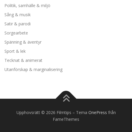
Politik, samhälle & miljö
Sång & musik
Satir & parodi
Sorgearbete
Spänning & äventyr
Sport & lek
Tecknat & animerat
Utanförskap & marginalisering
Upphovsrätt © 2026 Filmtips
–
Tema
OnePress
från
FameThemes