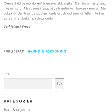
”Den enfaldige mördaren” är en svensk klassiker! Den bara måste ses,
inte minst för Alfredsons insats, både framför och bakom kameran. Men
också för den lysande studien i ondska och vad som kan eller inte kan
göras för att bekämpa detta onda!
Carl-Johan R Freed
PUBLICERAD I
HÄMND & FÖRSONING
Sök
Sök
KATEGORIER
Barn & ungdom