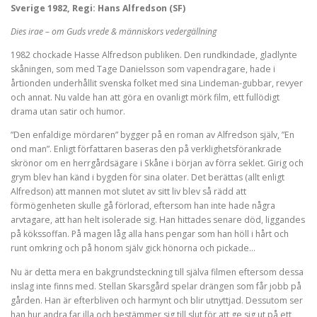
Sverige 1982, Regi: Hans Alfredson (SF)
Dies irae – om Guds vrede & människors vedergällning
1982 chockade Hasse Alfredson publiken. Den rundkindade, gladlynte
skåningen, som med Tage Danielsson som vapendragare, hade i
årtionden underhållit svenska folket med sina Lindeman-gubbar, revyer
och annat. Nu valde han att göra en ovanligt mörk film, ett fullödigt
drama utan satir och humor.
”Den enfaldige mördaren” bygger på en roman av Alfredson själv, ”En
ond man”. Enligt författaren baseras den på verklighetsförankrade
skrönor om en herrgårdsägare i Skåne i början av förra seklet. Girig och
grym blev han känd i bygden för sina olater. Det berättas (allt enligt
Alfredson) att mannen mot slutet av sitt liv blev så rädd att
förmögenheten skulle gå förlorad, eftersom han inte hade några
arvtagare, att han helt isolerade sig. Han hittades senare död, liggandes
på kökssoffan. På magen låg alla hans pengar som han höll i hårt och
runt omkring och på honom själv gick hönorna och pickade…
Nu är detta mera en bakgrundsteckning till själva filmen eftersom dessa
inslag inte finns med. Stellan Skarsgård spelar drängen som får jobb på
gården. Han är efterbliven och harmynt och blir utnyttjad. Dessutom ser
han hur andra far illa och bestämmer sig till slut för att ge sig ut på ett