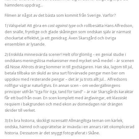
hämndens uppdrag…
Filmen är något av det bästa som kommit från Sverige. Varför?
1) Välspelat! Att göra en
cast against type
och rollbesätta Hans Alfredson,
den snälle, fryntlige och glade skåningen som ondskan själv är närmast
chockartat effektivt, ja ett genidrag. Även Skarsgård och övriga
ensemblen är lysande.
2) Enskilda minnesvärda scener! Helt oförglömlig – en genial studie i
ondskans meningslösa mekanismer med mycket små medel – är scenen
då Nisse Ahlrots dräng kommer in till godsägaren. Han ska, lagom till jul,
betala tillbaka sin skuld av sina surt förvärvade pengar men ber om
uppskov med resterande pengar – det är ju trots allt jul… Alfredsons
rollfigur vägrar naturligtvis. En annan scen – om vedergällningens
principer utifrån ”öga för öga, tand för tand” – är när Skarsgårds karaktär
får ett bud från ovan. En scen komplett med änglavingar, ett klassiskt
requiem i bakgrunden och med ekon av domedagen när drängen
skrider till verket.
3) En bra historia, skickligt iscensatt! Allmängiltiga teman om kärlek,
ondska, hämnd och upprättelse är invävda i en annars rätt okomplicerad
historia. Dessutom är det snyggt fotograferat i Skåne.