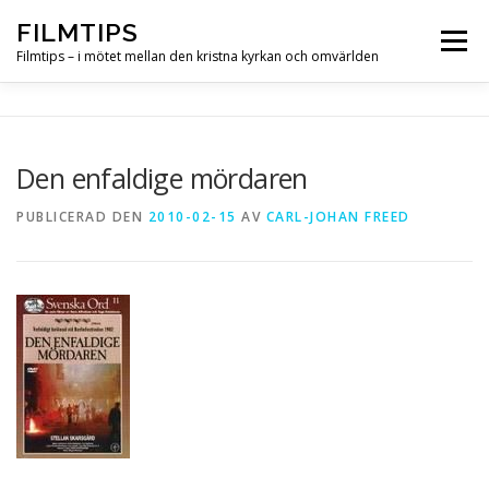
Hoppa
FILMTIPS
till
Meny
innehåll
Filmtips – i mötet mellan den kristna kyrkan och omvärlden
OM FILMTIPS
Den enfaldige mördaren
PUBLICERAD DEN
2010-02-15
AV
CARL-JOHAN FREED